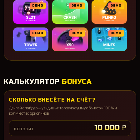
DEMO
DEMO
DEMO
DEMO
DEMO
DEMO
КАЛЬКУЛЯТОР
БОНУСА
СКОЛЬКО ВНЕСЁТЕ НА СЧЁТ?
Двигай слайдер — увидишь итоговую сумму с бонусом 100% и
количество фриспинов
10 000 ₽
ДЕПОЗИТ