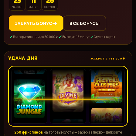
23
11
24
ЧАСОВ
МИНУТ
СЕКУНД
ЗАБРАТЬ БОНУС
ВСЕ БОНУСЫ
Без верификации до 50 000 ₽
Вывод за 15 минут
Crypto + карты
УДАЧА ДНЯ
JACKPOT 7 458 200 ₽
250 фриспинов
на топовые слоты — забери в первом депозите