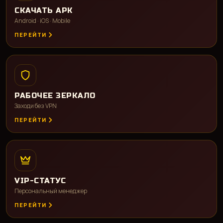
СКАЧАТЬ APK
Android · iOS · Mobile
ПЕРЕЙТИ
РАБОЧЕЕ ЗЕРКАЛО
Заходи без VPN
ПЕРЕЙТИ
VIP-СТАТУС
Персональный менеджер
ПЕРЕЙТИ