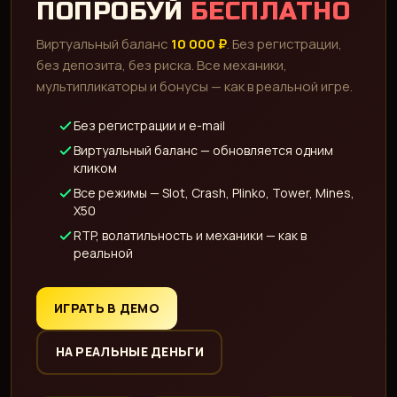
ПОПРОБУЙ
БЕСПЛАТНО
Виртуальный баланс
10 000 ₽
. Без регистрации,
без депозита, без риска. Все механики,
мультипликаторы и бонусы — как в реальной игре.
Без регистрации и e-mail
Виртуальный баланс — обновляется одним
кликом
Все режимы — Slot, Crash, Plinko, Tower, Mines,
X50
RTP, волатильность и механики — как в
реальной
ИГРАТЬ В ДЕМО
НА РЕАЛЬНЫЕ ДЕНЬГИ