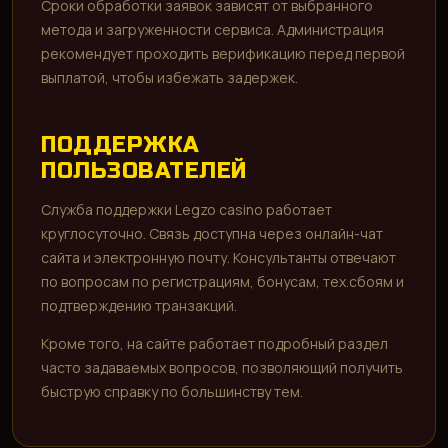
Сроки обработки заявок зависят от выбранного
метода и загруженности сервиса. Администрация
рекомендует проходить верификацию перед первой
выплатой, чтобы избежать задержек.
ПОДДЕРЖКА
ПОЛЬЗОВАТЕЛЕЙ
Служба поддержки Legzo casino работает
круглосуточно. Связь доступна через онлайн-чат
сайта и электронную почту. Консультанты отвечают
по вопросам по регистрациям, бонусам, тех.сбоям и
подтверждению транзакций.
Кроме того, на сайте работает подробный раздел
часто задаваемых вопросов, позволяющий получить
быструю справку по большинству тем.