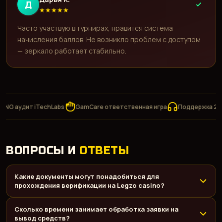
Д
★
★
★
★
★
Часто участвую в турнирах, нравится система
начисления баллов. Не возникло проблем с доступом
— зеркало работает стабильно.
аудит iTechLabs
GamCare ответственная игра
Поддержка 24/7
ВОПРОСЫ И
ОТВЕТЫ
Какие документы могут понадобиться для
прохождения верификации на Legzo casino?
Сколько времени занимает обработка заявки на
вывод средств?