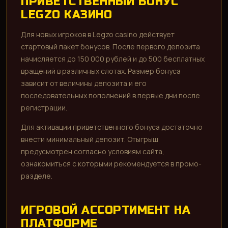
ПРИВЕТСТВЕННЫЙ БОНУС
LEGZO КАЗИНО
Для новых игроков в Legzo casino действует
стартовый пакет бонусов. После первого депозита
начисляется до 150 000 рублей и до 500 бесплатных
вращений в различных слотах. Размер бонуса
зависит от величины депозита и его
последовательных пополнений в первые дни после
регистрации.
Для активации приветственного бонуса достаточно
внести минимальный депозит. Отыгрыш
предусмотрен согласно условиям сайта,
ознакомиться с которыми рекомендуется в промо-
разделе.
ИГРОВОЙ АССОРТИМЕНТ НА
ПЛАТФОРМЕ