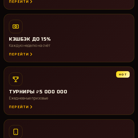
ПЕРЕЙТИ
КЭШБЭК ДО 15%
Каждую неделю на счёт
ПЕРЕЙТИ
HOT
ТУРНИРЫ ₽5 000 000
Ежедневные призовые
ПЕРЕЙТИ