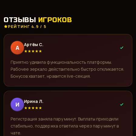
ОТЗЫВЫ
ИГРОКОВ
РЕЙТИНГ 4.9 / 5
Артём С.
А
★
★
★
★
★
Приятно удивила функциональность платформы.
Рабочее зеркало действительно быстро откликается.
Бонусов хватает, нравится live-секция.
Ирина Л.
И
★
★
★
★
★
Регистрация заняла пару минут. Выплаты приходили
стабильно, поддержка ответила через пару минут в
чате.