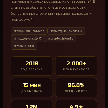
популярным среди российских пользователей. В
статье разобраны ключевые возможности,
бонусные предложения и правила пользования
платформой.
#лицензия_curaçao
#быстрые_выплаты
#поддержка_24/7
#crypto_friendly
#mobile_first
2018
2 000+
ГОД ЗАПУСКА
ИГР В КАТАЛОГЕ
15 мин
96.8%
ДО ВЫПЛАТЫ
СРЕДНИЙ RTP
1.2M
4.9★