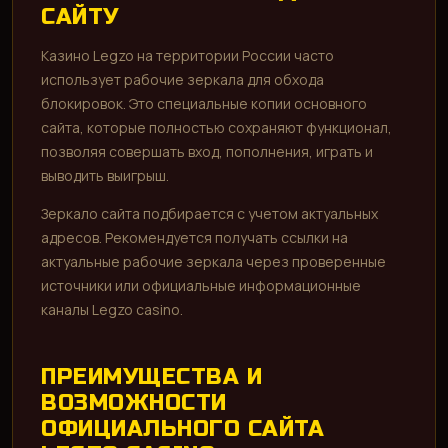
САЙТУ
Казино Legzo на территории России часто
использует рабочие зеркала для обхода
блокировок. Это специальные копии основного
сайта, которые полностью сохраняют функционал,
позволяя совершать вход, пополнения, играть и
выводить выигрыш.
Зеркало сайта подбирается с учетом актуальных
адресов. Рекомендуется получать ссылки на
актуальные рабочие зеркала через проверенные
источники или официальные информационные
каналы Legzo casino.
ПРЕИМУЩЕСТВА И
ВОЗМОЖНОСТИ
ОФИЦИАЛЬНОГО САЙТА