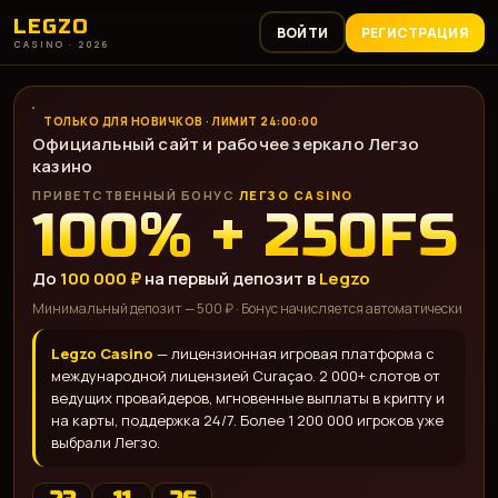
LEGZO
ВОЙТИ
РЕГИСТРАЦИЯ
CASINO · 2026
ТОЛЬКО ДЛЯ НОВИЧКОВ · ЛИМИТ 24:00:00
Официальный сайт и рабочее зеркало Легзо
казино
ПРИВЕТСТВЕННЫЙ БОНУС
ЛЕГЗО CASINO
100% + 250FS
До
100 000 ₽
на первый депозит в
Legzo
Минимальный депозит — 500 ₽ · Бонус начисляется автоматически
Legzo Casino
— лицензионная игровая платформа с
международной лицензией Curaçao. 2 000+ слотов от
ведущих провайдеров, мгновенные выплаты в крипту и
на карты, поддержка 24/7. Более 1 200 000 игроков уже
выбрали Легзо.